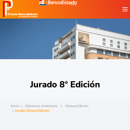
Jurado 8° Edición
Inicio
Ediciones Anteriores
Octava Edición
Jurado Octava Edición
Jurado